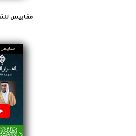
مقاييس للتفر
مقاييس لل