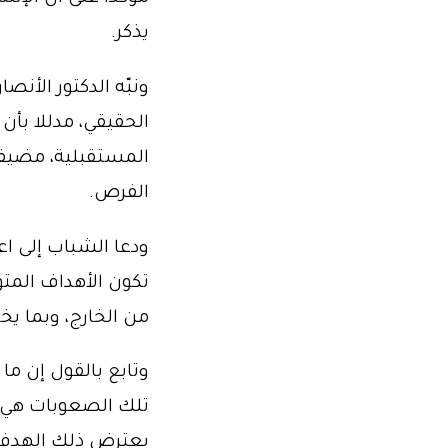
يذكر.
ونبّه الدكتور الأن
الحقيقي، مدللا بأ
المستقبلية، مضيفا
الفرص.
ودعا الشباب إلى اع
تكون الأهداف المت
من الخارج، وبما يخد
وتابع بالقول إن م
تلك الصعوبات هي ال
يعترض ذلك الهدف م