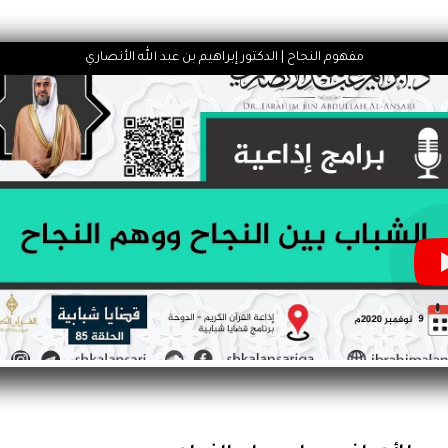
مفهوم النجاح | الدكتور إبراهيم بن عبد الله الأنصاري