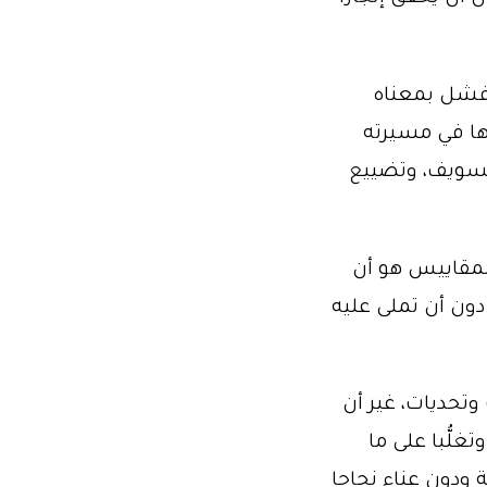
ك فشل بمعناه
ها في مسيرته
تسويف، وتضييع
المقاييس هو أن
ون أن تملى عليه
تحديات، غير أن
لُّبا على ما
ودون عناء نجاحا