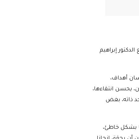
لدكتور إبراهيم
سان أهداف،
ن، يحسن انتقاءها،
حد ذاته، بغض
ها بشكل خاطئ،
ن أن يحقق إنجازا