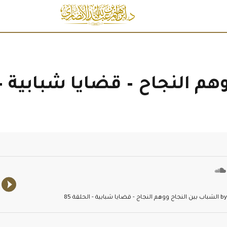
م النجاح – قضايا شبابية – ا
by shkalansar