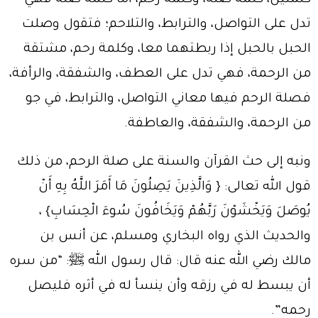
تدل على التواصل، والترابط، والتلاحم؛ فتقول وصلت
الحبل بالحبل إذا ربطتهما معا، وكلمة رحم، مشتقة
من الرحمة، فهي تدل على العطف، والشفقة، والرأفة،
فصلة الرحم فيها معاني التواصل، والترابط، في جو
من الرحمة، والشفقة، والعاطفة.
ونبه إلى حث القرآن والسنة على صلة الرحم، من ذلك
قول الله تعالى: { وَالَّذِينَ يَصِلُونَ مَا أَمَرَ اللَّهُ بِهِ أَنْ
يُوصَلَ وَيَخْشَوْنَ رَبَّهُمْ وَيَخَافُونَ سُوءَ الْحِسَابِ} ،
والحديث الذي رواه البخاري ومسلم، عن أنس بن
مالك رضي الله عنه قال: قال رسول الله
ﷺ
: “من سره
أن يبسط له في رزقه وأن ينسأ له في أثره فليصل
رحمه”.