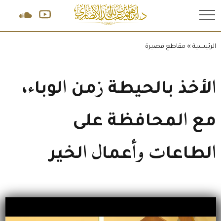
.
الرئيسية
»
مقاطع قصيرة
ﺍﻷﺧﺬ ﺑﺎﻟﺤﻴﻄﺔ ﺯﻣﻦ ﺍﻟﻮﺑﺎﺀ،
ﻣﻊ ﺍﻟﻤﺤﺎﻓﻈﺔ ﻋﻠﻰ
ﺍﻟﻄﺎﻋﺎﺕ ﻭﺃﻋﻤﺎﻝ ﺍﻟﺨﻴﺮ